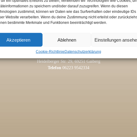
dir ein optimales Erlebnis zu bieten, verwenden wir Technologien wie Cookies, u
äteinformationen zu speichern und/oder darauf zuzugreifen. Wenn du diesen
hnologien zustimmst, können wir Daten wie das Surfverhalten oder eindeutige IDs
ser Website verarbeiten. Wenn du deine Zustimmung nicht erteilst oder zurückziehs
nen bestimmte Merkmale und Funktionen beeinträchtigt werden.
Akzeptieren
Ablehnen
Einstellungen anseh
Schulungsstätte für Anthroposophie
Ralf Gleide & Ricarda Murswiek
Cookie-Richtlinie
Datenschutzerklärung
Anschrift
Heidelberger Str. 29, 69251 Gaiberg
Telefon
06223 9542334