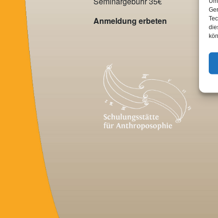
Seminargebühr 35€
Um 
Ger
Tec
Anmeldung erbeten
die
kön