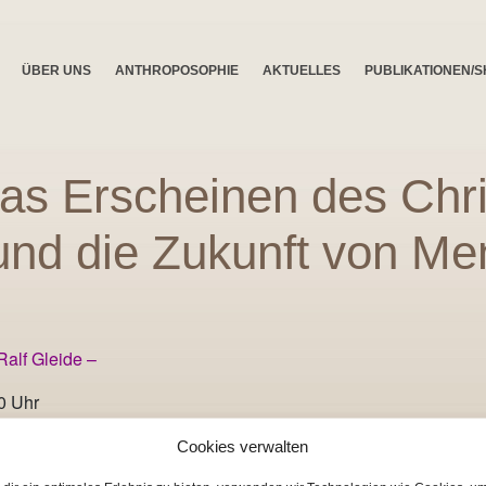
ÜBER UNS
ANTHROPOSOPHIE
AKTUELLES
PUBLIKATIONEN/
as Erscheinen des Chri
und die Zukunft von Me
Ralf Gleide –
30 Uhr
telgewannweg 16, 69123 Heidelberg
Cookies verwalten