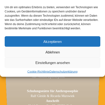
Um dir ein optimales Erlebnis zu bieten, verwenden wir Technologien wie
Zeit: Freitag 01. 03.2019, 20.00 Uhr
Cookies, um Geräteinformationen zu speichern und/oder darauf
Ort: Waldorfschule Heidelberg, Mittelgewannweg
zuzugreifen. Wenn du diesen Technologien zustimmst, können wir Daten
16, 69123 Heidelberg, Musiksaal
wie das Surfverhalten oder eindeutige IDs auf dieser Website verarbeiten.
Wenn du deine Zustimmung nicht erteilst oder zurückziehst, können
Eintritt frei, Spende erbeten
bestimmte Merkmale und Funktionen beeinträchtigt werden.
Akzeptieren
Ablehnen
Einstellungen ansehen
Cookie-Richtlinie
Datenschutzerklärung
Schulungsstätte für Anthroposophie
Ralf Gleide & Ricarda Murswiek
Anschrift