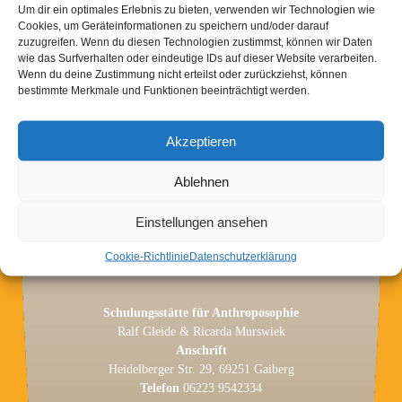
Um dir ein optimales Erlebnis zu bieten, verwenden wir Technologien wie
in den Räumen der Freien Waldorfschule Mainz
Cookies, um Geräteinformationen zu speichern und/oder darauf
Merkurweg 2
zuzugreifen. Wenn du diesen Technologien zustimmst, können wir Daten
wie das Surfverhalten oder eindeutige IDs auf dieser Website verarbeiten.
55126 Mainz
Wenn du deine Zustimmung nicht erteilst oder zurückziehst, können
bestimmte Merkmale und Funktionen beeinträchtigt werden.
Akzeptieren
Ablehnen
Einstellungen ansehen
Cookie-Richtlinie
Datenschutzerklärung
Schulungsstätte für Anthroposophie
Ralf Gleide & Ricarda Murswiek
Anschrift
Heidelberger Str. 29, 69251 Gaiberg
Telefon
06223 9542334